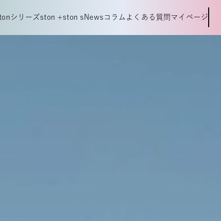
t
o
n
シ
リ
ー
ズ
s
t
o
n
+
s
t
o
n
s
N
e
w
s
コ
ラ
ム
よ
く
あ
る
質
問
マ
イ
ペ
ー
ジ
t
o
n
シ
リ
ー
ズ
s
t
o
n
+
s
t
o
n
s
N
e
w
s
コ
ラ
ム
よ
く
あ
る
質
問
マ
イ
ペ
ー
ジ