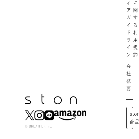
ィ
に
ア
関
ガ
す
イ
る
ド
利
ラ
用
イ
規
ン
約
会
社
概
要
st
商
© BREATHER inc.