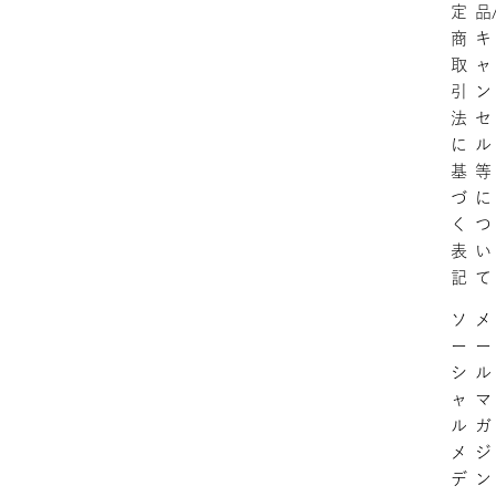
定
品
商
キ
取
ャ
引
ン
法
セ
に
ル
基
等
づ
に
く
つ
表
い
記
て
ソ
メ
ー
ー
シ
ル
ャ
マ
ル
ガ
メ
ジ
デ
ン