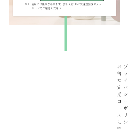
※1
使用には条件があります。詳しくはLINE友達登録後のメッ
セージでご確認ください
お
プ
得
ラ
な
イ
定
バ
期
シ
コ
ー
ー
ポ
ス
リ
に
シ
関
ー