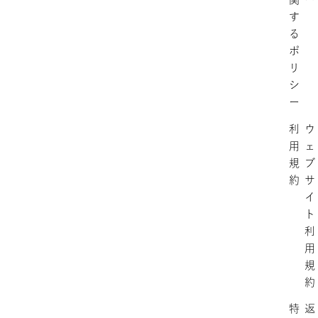
す
る
ポ
リ
シ
ー
利
ウ
用
ェ
規
ブ
約
サ
イ
ト
利
用
規
約
特
返