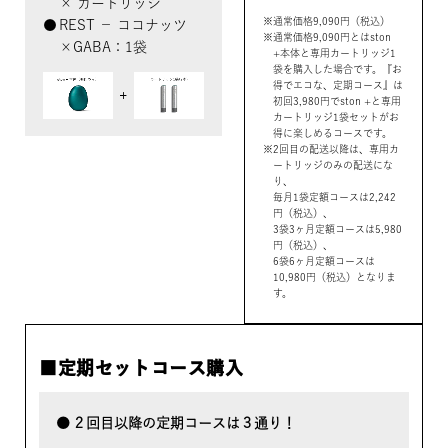
× カートリッジ
通常価格9,090円（税込）
REST − ココナッツ
通常価格9,090円とはston
×GABA：1袋
+本体と専用カートリッジ1
袋を購入した場合です。『お
得でエコな、定期コース』は
初回3,980円でston +と専用
カートリッジ1袋セットがお
得に楽しめるコースです。
2回目の配送以降は、専用カ
ートリッジのみの配送にな
り、
毎月1袋定額コースは2,242
円（税込）、
3袋3ヶ月定額コースは5,980
円（税込）、
6袋6ヶ月定額コースは
10,980円（税込）となりま
す。
■定期セットコース購入
２回目以降の定期コースは３通り！