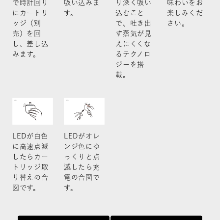
で時計回り
吸い込みま
り深く吸い
味わいをお
にカートリ
す。
込むこと
楽しみくだ
ッジ（別
で、吐き出
さい。
売）を回
す蒸気が見
し、差し込
えにくくな
みます。
るテクノロ
ジーを搭
載。
LEDが白色
LEDがオレ
に高速点滅
ンジ色にゆ
したらカー
っくりと点
トリッジ取
滅したら充
り替えの合
電の合図で
図です。
す。