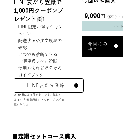
今回のみ購入
LINE友だち登録で
1,000円クーポンプ
9,090
円
（税込）/ 1
レゼント
※1
セット
LINE限定お得なキャン
ペーン
配送状況や注文履歴の
今回のみ
確認
購入
いつでも診断できる
「深呼吸レベル診断」
使用方法などが分かる
ガイドブック
LINE友だち登録
※1
使用には条件があります。詳しく
はLINE友達登録後のメッセージでご確
認ください
■定期セットコース購入