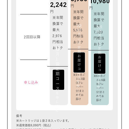
10,980
2,242
円
円
円
※年間
※年間
※年間
換算で
換算で
換算で
最大
3袋
最大
6袋
最大
5,976
3カ
6カ
7,920
月
月
2,976
円相当
2回目以降
円相当
ご
ご
円相当
おトク
と
おトク
と
定
おトク
定
毎
期
期
月
お
お
1
届
届
袋
け
け
定
コ
コ
ー
期
ー
3ヶ月ご
6ヶ月ご
ス
コ
ス
とに3袋
とに6袋
を
申し込み
を
ー
(3フレ
(6フレ
申
申
ーバー
ス
ーバー
し
分)まと
し
分)まと
を
込
めてお
込
めてお
申
む
届け
む
届け
し
込
む
備考
カートリッジは１袋２本入っています。
通常価格9,090円（税込）