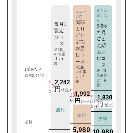
まとめ
エコで
買いな
お得
ら
3袋3
毎月1
6袋6
カ月
袋定
カ月
ごと
期コ
ごと
定期
ース
定期
お届
※1回
お届
のお届
けコ
けコ
け：1
ース
袋
ース
※1回
1袋あたり
※1回
のお届
通常2,490円
のお届
け：3
け：6
2,242
袋
約
袋
10
%
円
(税込)
OFF
1,992
20
%
1,830
約
円
OFF
27%
(税込)
円
(税込)
OFF
無料
無料
無料
送料
5,980
10,980