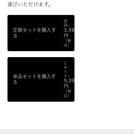
選びいただけます。
初
回:
定期セットを購入す
3,980
る
円
（税
込）
1
セ
ッ
単品セットを購入す
ト:
9,090
る
円
（税
込）