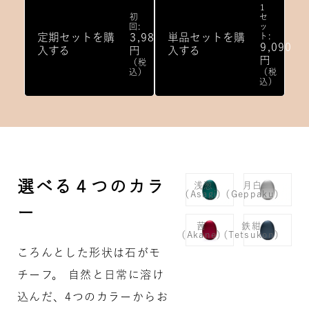
1
初
セ
回:
ッ
定期セットを購
3,980
単品セットを購
ト:
9,090
入する
円
入する
円
（税
込）
（税
込）
選べる４つのカラ
浅葱
月白
（Asagi）
（Geppaku）
ー
茜
鉄紺
（Akane）
（Tetsukon）
ころんとした形状は石がモ
チーフ。 自然と日常に溶け
込んだ、4つのカラーからお