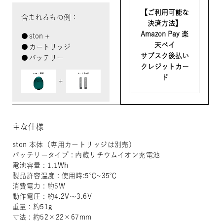
【ご利用可能な
含まれるもの例：
決済方法】
Amazon Pay 楽
ston +
天ペイ
カートリッジ
サブスク後払い
バッテリー
クレジットカー
ド
主な仕様
ston 本体（専用カートリッジは別売）
バッテリータイプ : 内蔵リチウムイオン充電池
電池容量 : 1.1Wh
製品許容温度 : 使用時:5℃~35℃
消費電力 : 約5W
動作電圧 : 約4.2V〜3.6V
重量 : 約51g
寸法 : 約52×22×67mm