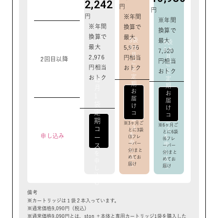
2,242
円
円
円
※年間
※年間
※年間
換算で
換算で
換算で
最大
3袋
最大
6袋
最大
5,976
3カ
6カ
7,920
月
月
2,976
円相当
2回目以降
円相当
ご
ご
円相当
おトク
と
おトク
と
定
おトク
定
毎
期
期
月
お
お
1
届
届
袋
け
け
定
コ
コ
ー
期
ー
3ヶ月ご
6ヶ月ご
ス
コ
ス
とに3袋
とに6袋
を
申し込み
を
ー
(3フレ
(6フレ
申
申
ーバー
ス
ーバー
し
分)まと
し
分)まと
を
込
めてお
込
めてお
申
む
届け
む
届け
し
込
む
備考
カートリッジは１袋２本入っています。
通常価格9,090円（税込）
通常価格9,090円とは、ston ＋本体と専用カートリッジ1袋を購入した