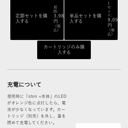
1
初
セ
回:
ッ
定期セットを購
3,980
単品セットを購
ト:
9,090
入する
円
入する
円
（税
込）
（税
込）
カートリッジのみ購
入する
充電について
使用時に「ston +本体」のLED
がオレンジ色に点灯したら、電
池が少なくなっています。カー
トリッジ（別売）を外し、蓋を
閉めて充電してください。