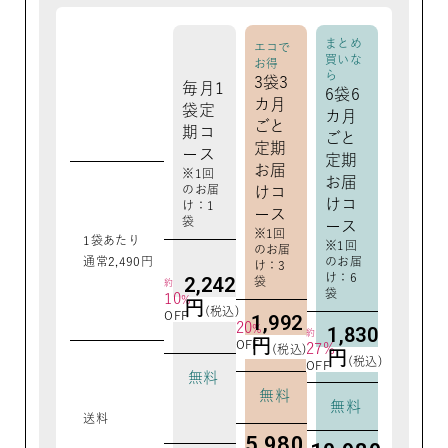
まとめ
エコで
買いな
お得
ら
3袋3
毎月1
6袋6
カ月
袋定
カ月
ごと
期コ
ごと
定期
ース
定期
お届
※1回
お届
のお届
けコ
けコ
け：1
ース
袋
ース
※1回
1袋あたり
※1回
のお届
通常2,490円
のお届
け：3
け：6
2,242
袋
約
袋
10
%
円
(税込)
OFF
1,992
20
%
1,830
約
円
OFF
27%
(税込)
円
(税込)
OFF
無料
無料
無料
送料
5,980