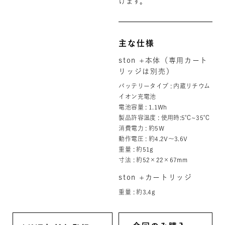
けます。
主な仕様
ston +本体（専用カート
リッジは別売）
バッテリータイプ : 内蔵リチウム
イオン充電池
電池容量 : 1.1Wh
製品許容温度 : 使用時:5℃~35℃
消費電力 : 約5W
動作電圧 : 約4.2V〜3.6V
重量 : 約51g
寸法 : 約52×22×67mm
ston +カートリッジ
重量 : 約3.4g