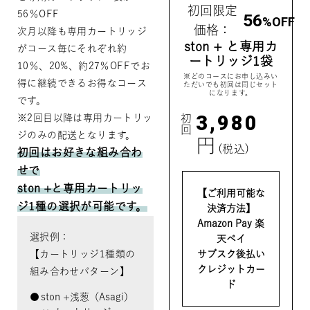
初回限定
56％OFF
56
%OFF
価格：
次月以降も専用カートリッジ
ston + と専用カ
がコース毎にそれぞれ約
ートリッジ1袋
10％、20%、約27％OFFでお
※どのコースにお申し込みい
得に継続できるお得なコース
ただいでも初回は同じセット
になります。
です。
3,980
初回
※2回目以降は専用カートリッ
ジのみの配送となります。
円
(税込)
初回はお好きな組み合わ
せで
ston +と専用カートリッ
【ご利用可能な
ジ1種の選択が可能です。
決済方法】
Amazon Pay 楽
選択例：
天ペイ
サブスク後払い
【カートリッジ1種類の
クレジットカー
組み合わせパターン】
ド
ston +浅葱（Asagi）