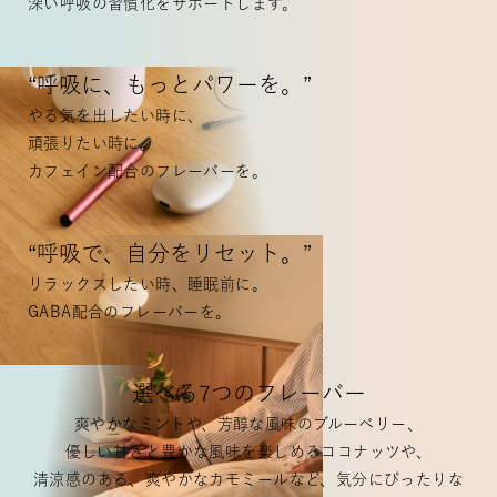
深い呼吸の習慣化をサポートします。
“呼吸に、もっとパワーを。”
やる気を出したい時に、
頑張りたい時に。
カフェイン配合のフレーバーを。
“呼吸で、自分をリセット。”
リラックスしたい時、睡眠前に。
GABA配合のフレーバーを。
選べる7つのフレーバー
爽やかなミントや、芳醇な風味のブルーベリー、
優しい甘さと豊かな風味を楽しめるココナッツや、
清涼感のある、爽やかなカモミールなど、気分にぴったりな