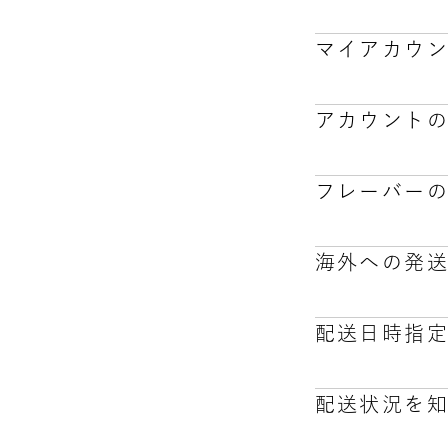
マイアカウン
さまざまなフ
認や御購入時
マイアカウ
また、「美味
メニュー画面
アカウントの
初めてご利用
アカウント
最後に「会員
登録したアカ
い。「マイア
フレーバー
「登録情報」
パスワードを
従ってパスワ
海外への発
フレーバーの
配送日時指
海外への発送
ston + （7
ミント×カフ
配送状況を
ッツ×GABA
大変申し訳ご