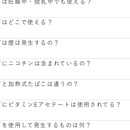
ーズは妊娠中・授乳中でも使える？
0：00～18：00
に高速点滅したらカートリッジ取り替えの合図、また、オレン
、祝日、年末年始
もわぬけがや故障の原因となることがありますのでご注意く
-460
ーズはどこで使える？
専用カートリッジ・ston sのPOWERは、カフェインを含有
めします。
ーズは煙は発生するの？
なく、持ち運びも簡単であることから、様々なシーンでの御
使用ください。
ーズにニコチンは含まれているの？
理者や行政が定めたルールに従ってご利用いただくようお願
熱し気化させる構造のため、燃焼に伴う煙は発生しません。
ーズと加熱式たばこは違うの？
切含まれておりません。
ーズにビタミンEアセテートは使用されてる？
は、たばこ葉を使用し、たばこ葉を燃焼させず加熱により発生
ER製品は装置内もしくは専用カートリッジ内の液体（リキッド
ーズを使用して発生するものは何？
楽しむ製品です。リキッドにはニコチンを含みません。