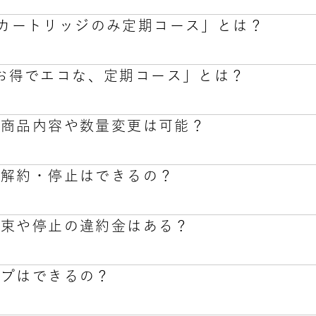
 の「カートリッジのみ定期コース」とは？
「カートリッジ定期コース」とは、ston + の専用カートリッ
 の「お得でエコな、定期コース」とは？
込みに基づき、お客様の解約停止のお手続きが無い限り、商
「カートリッジ定期コース」とは、ston + の専用カートリッ
します。
は商品ページにてご確認ください。
の商品内容や数量変更は可能？
込みに基づき、お客様の解約停止のお手続きが無い限り、商
のお得な定期コースとは、ston sをご希望の本数毎月お届けす
します。
込みに基づき、お客様の解約停止のお手続きが無い限り、商
は商品ページにてご確認ください。
の解約・停止はできるの？
します。
す。
よって割引額が異なりますので、商品ページにてご確認くだ
ント上に入りますと定期コースの注文内容が表記されます。
約束や停止の違約金はある？
期注文の「内容を変更する」をクリックします。
す。
エーションの変更」より商品内容を変更できます。
ト上で解約・停止のお手続きをお願いいたします。
容の変更処理は完了です。なお、ご不明点がございましたら
ップはできるの？
お届け予定日の6日前までのご連絡をお願いいたします。
い。
どに手数料等は掛かりませんのでご安心ください。
約束や違約金もございません。