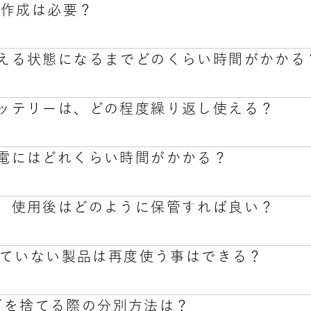
の作成は必要？
す。
ーサービス
5日前から変更不可とさせていただきます。
0：00～18：00
 が吸える状態になるまでどのくらい時間がかかる
以下の手順でご変更ください。
、祝日、年末年始
作成が無くてもご注文は可能です。
ント上に入りますと注文内容が表記されます。
-460
コースの場合はマイアカウントページにて、商品の変更、注
期注文の「スキップ」をクリックします。
 のバッテリーは、どの程度繰り返し使える？
ます。また、BREATHER公式LINEアカウントと連携頂く
プの処理は完了です。定期購買のご注文が1回スキップされま
ッジをセットいただければ、お客様が吸引されるだけでリキ
ースご利用時にはマイアカウントの作成及びLINEとのアカウ
使用することができます。
 の充電にはどれくらい時間がかかる？
ご使用時のみ、充電後、カートリッジを装着して「１秒間で軽く
1年間は使用可能です。ただし、リチウムイオン電池の特性上
が使用できる状態になります。詳しくはston +のページをご確
た場合にはその限りではありません。
 本体、使用後はどのように保管すれば良い？
5℃～35℃）の条件下では、ston + のバッテリー残量が
していない製品は再度使う事はできる？
のバッテリーの劣化を早めないよう、高温高湿の場所を避けて保
手の届くところでは保管しないでください。
ーズを捨てる際の分別方法は？