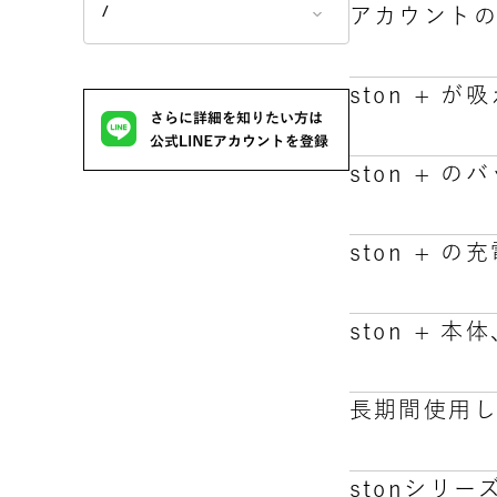
/
アカウント
はい。可能で
専用カスタマ
出荷予定日の
受付時間：平日1
ston +
6日前までに
定休日：土日
アカウントの
①マイアカウ
：0120-012
ただし、定期
②該当する定
ston +
が必須でござい
以上でスキッ
専用カートリ
お得な定期コ
となくすぐに
ston +
なお、初回の
通常使用で、
するとston
使用しなかっ
ston +
製品許容温度（
ます。
長期間使用
ston + 
め、お子様の
stonシリ