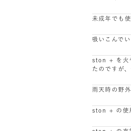
購入日から１
が、万が一動
未成年でも
お客様のお住ま
のリチウムイオ
吸いこんで
ウム）であり
BREATHE
ただしBRE
ston +
ストパフォー
空気が通過す
たのですが、
そのため、働
雨天時の野外
思わぬ怪我や
ston + 
思わぬ怪我や