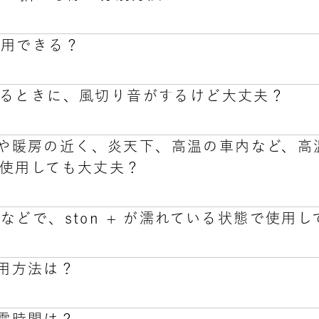
年以内が保証期間となっております。保証期間内であれば御
作しない場合は、御申告下さい。
使用できる？
いの自治体の指示に従って廃棄してください。なお、ston 
ン電池を内蔵しています。専用カートリッジは金属製（アルミニ
いるときに、風切り音がするけど大丈夫？
、リチウムイオン充電池を内蔵しています。
R製品は雑貨であり、法律上未成年の使用が禁止されている商品
ATHER製品は、疲れているけど頑張らなくてはならない、大
 を火や暖房の近く、炎天下、高温の車内など、
マンスを発揮するために、ひと休みの質を上げることでその手
る際に生じる音であり、異常ではありません。
使用しても大丈夫？
く成人の方のご使用を想定しておりますので、未成年の方のご
などで、ston + が濡れている状態で使用
故障の原因となりますので、高温下での保管はお止めくださ
の使用方法は？
故障の原因となりますので、使用しないで下さい。必ず水が