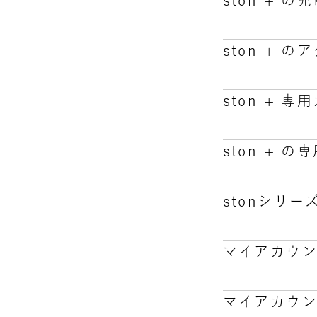
ston + 
専用カートリッ
吸い口から蒸
ston + 
製品許容温度
す。
ston +
現在、ston
せください。
ston +
ston + 
味・香りをお
stonシリ
また、長期間
「専用カート
すすめします
ます）。400
マイアカウ
吸引できない
副交感神経の
弱くなった時
stonシリー
がないかも確
マイアカウ
深くゆっくり