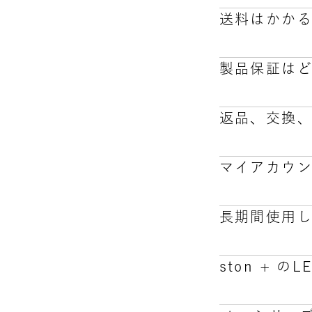
させて頂きま
送料はかか
ston s（6種
ご注文頂いた
ミント×カフ
物お問い合わ
製品保証は
×GABA、レ
えご確認くだ
皆さまにお気
返品、交換
ston + 
内での故障で
マイアカウ
ston s 
「不良品・当
態で保証期間
ます。あらか
長期間使用
「不良品・当
マイアカウン
ださい。
お申し出を受
詳しくは、「
ston + 
購入日から１
が、万が一動
専用カスタマ