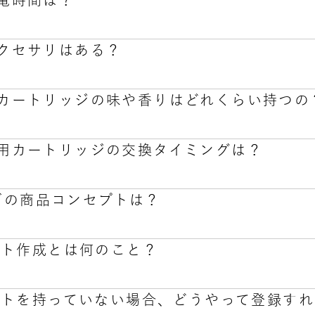
の充電時間は？
ジ（別売）をston + のデバイスに取り付けて吸い込むこ
気を吸い込むことで味・香りを楽しむことができます。
のアクセサリはある？
は、5℃～35℃です。この条件下では、バッテリー残量がほぼ
 専用カートリッジの味や香りはどれくらい持つの
 + 専用アクセサリの販売は致しておりません。こんなアイテ
 の専用カートリッジの交換タイミングは？
には約400回の吸引ができるリキッドが搭載されています（吸
楽しみ頂くため、可能な限り速やかなご使用をおすすめしてお
ーズの商品コンセプトは？
保存すると本来の味・香りをお楽しみ頂けなくなりますので、
リッジ」（別売）には、約400回の吸引ができるリキッドが
。買い置き等される場合は普段の使用量を考慮しお買い求め頂
回吸引するとLEDが素早く点滅し、専用カートリッジの取り替え
ント作成とは何のこと？
状態です。新しい専用カートリッジに取り替えてください。ま
スイッチとして、集中や弛緩を促す「深い呼吸」。
も専用カートリッジの取り替え時期です。新しい専用カート
ズはそこに着目して生まれた、深い呼吸の習慣化サポートデバ
認し、必要に応じてリキッドを乾いた柔らかい布でふき取る
ントを持っていない場合、どうやって登録すれ
とした呼吸を促しながら、カフェインやGABAが配合された