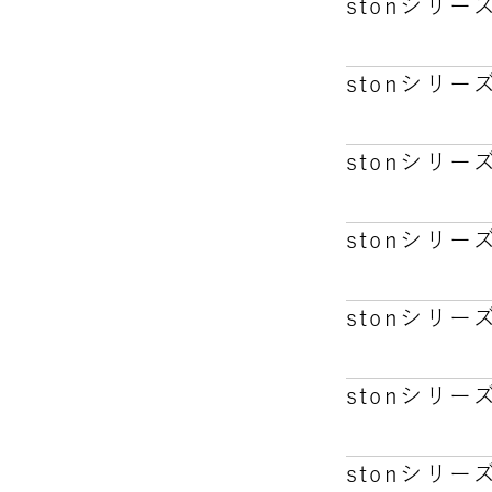
stonシリ
受付時間：平日1
LEDが白色
定休日：土日
い続けるとお
：0120-012
stonシリ
ston + 
ることをお奨
stonシリ
面倒な操作は
ーを守ってご
stonシリ
また、施設管
リキッドを加
stonシリ
ニコチンは一
stonシリ
加熱式たばこ
BREATH
stonシリ
の味や香りを