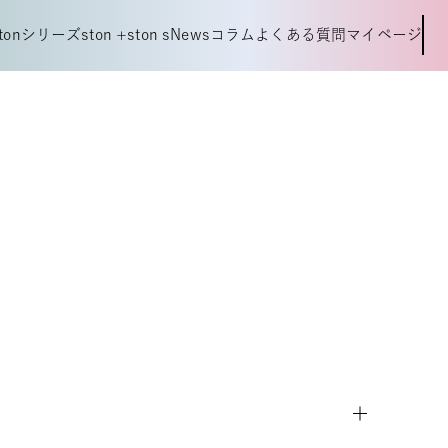
t
o
n
シ
リ
ー
ズ
s
t
o
n
+
s
t
o
n
s
N
e
w
s
コ
ラ
ム
よ
く
あ
る
質
問
マ
イ
ペ
ー
ジ
t
o
n
シ
リ
ー
ズ
s
t
o
n
+
s
t
o
n
s
N
e
w
s
コ
ラ
ム
よ
く
あ
る
質
問
マ
イ
ペ
ー
ジ