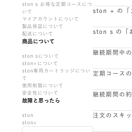
ston s お得な定期コースにつ
ston +
いて
ston + 
マイアカウントについて
です。
製品保証について
ston s
配送について
お客様のお申
ston + 
商品について
商品をお届け
です。
金額について
継続期間中
お客様のお申
ston sについて
ston s 
商品をお届け
ston+について
お客様のお申
ston専用カートリッジについ
金額について
定期コース
商品をお届け
て
はい。可能で
定期コースに
使用制限について
①マイアカウ
安全性について
継続期間の
②該当する定
故障と思ったら
はい。可能で
③「商品バリ
マイアカウン
以上で商品内
注文のスキ
ston
※直近の定期
せ。
ご安心くださ
ston+
なお、解約な
継続期間のお