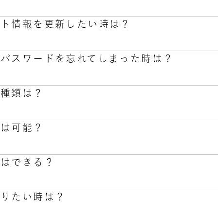
トの作成とは「会員登録」のことです。アカウントを作成頂
レーバーの味わいが楽しめます。
の住所の入力を省略する事が出来ます。
ント情報を更新したい時は？
しい呼吸」お得な定期コースをご利用時における各種変更手
の「マイアカウント」のリンクをクリックしてください。
作成が必須となります。
の方は下記、入力項目に従って、会員情報をご入力下さい。
のパスワードを忘れてしまった時は？
登録」をクリックいただき登録は完了です。
ウント情報を更新するには、まず登録したメールアドレスと
カウント」が表示され、ご注文履歴等が確認できます。
の種類は？
をクリックいただくとマイアカウント情報や支払い方法などを
お忘れの場合は、ログインページの入力欄の下にある「パス
ードを再発行してください。
送は可能？
種類は商品によって異なり、以下を展開しております。
定はできる？
は承っておりません。
種類）
ェイン、エナジードリンク×カフェイン、ブルーベリー×カフ
知りたい時は？
、カモミール×GABA、ローズ×GABA
ざいませんが、お届け日時のご指定は承りかねます。少しでも