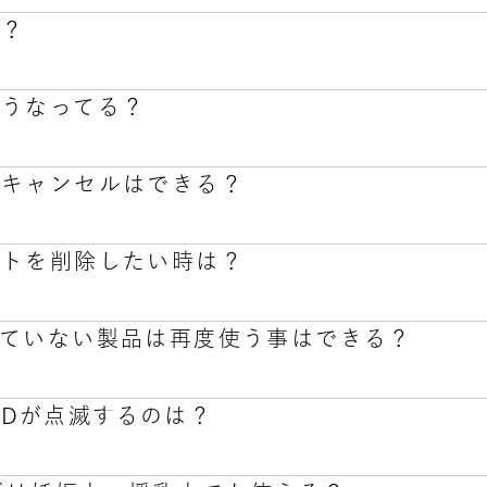
す。
る？
類）
製品を出荷後、注文追跡番号と追跡用リンクを記載したメー
ェイン、エナジードリンク×カフェイン、ブルーベリー×カフ
せシステム」にアクセスし、発送完了メール本文に記載されて
どうなってる？
モングラス×GABA
さい。
軽に「ひと休み」をアップデート頂きたく、送料は弊社で負担
、キャンセルはできる？
の製品保証期間はお買い上げ日より6か月（半年間）です。保証
あることが確認できれば、保証規定に則って、無償にて新品
ントを削除したい時は？
の製品保証期間はお買い上げ日から1ヵ月間です。取扱説明書、st
社の商品の間違い」の場合を除き、お申し込みのキャンセル
内に故障した場合、無償交換させて頂きます。
じめご注文内容をよくお確かめの上、ご購入ください。
していない製品は再度使う事はできる？
社の商品の間違い」の場合は、お手数ですが、商品到着後7日
トの削除をご希望の場合は専用カスタマーセンターまでお電
け付け次第、マイアカウントを削除させて頂きます。
特定商取引法に基づく表記」「返品・交換・キャンセル等に
のLEDが点滅するのは？
年以内が保証期間となっております。保証期間内であればご使
作しない場合は、ご申告下さい。
ーサービス