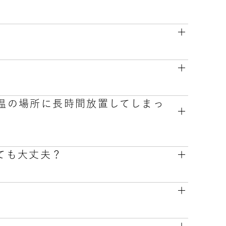
使用いただく事は可能です。保証期間内の製品
+ 本体は金属（アルミニウム）であり、充電式
ウム）です。ston s本体は金属（アルミニ
ではありません。
事なプレゼン前に心がざわつく、そんな時でもベ
高温の場所に長時間放置してしまっ
助けをすべく開発した製品となります。
利用は推奨しておりません。
しても大丈夫？
い。ご使用もお控えください。
付着してないことを確認の上ご使用下さい。