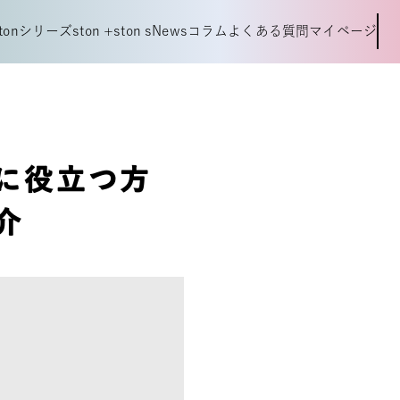
t
o
n
シ
リ
ー
ズ
s
t
o
n
+
s
t
o
n
s
N
e
w
s
コ
ラ
ム
よ
く
あ
る
質
問
マ
イ
ペ
ー
ジ
t
o
n
シ
リ
ー
ズ
s
t
o
n
+
s
t
o
n
s
N
e
w
s
コ
ラ
ム
よ
く
あ
る
質
問
マ
イ
ペ
ー
ジ
に役立つ方
介