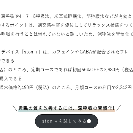
深呼吸や4・7・8呼吸法、米軍式睡眠法、筋弛緩法などが有効と
通するポイントは、副交感神経を優位にしてリラックス状態をつ
い呼吸を行うことは慣れていないと難しいため、深呼吸を習慣化
デバイス「ston +」は、カフェインやGABAが配合されたフ
ができる
税込）のところ、定期コースであれば初回56%OFFの3,980円（
購入できる
通常価格2,490円（税込）のところ、月額コースの利用で2,242
睡眠の質を改善するには、深呼吸の習慣化!
s
t
o
n
+
を
試
し
て
み
る
s
t
o
n
+
を
試
し
て
み
る