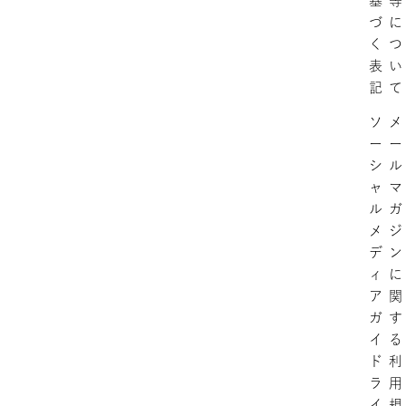
基
等
づ
に
く
つ
表
い
記
て
ソ
メ
ー
ー
シ
ル
ャ
マ
ル
ガ
メ
ジ
デ
ン
ィ
に
ア
関
ガ
す
イ
る
ド
利
ラ
用
イ
規