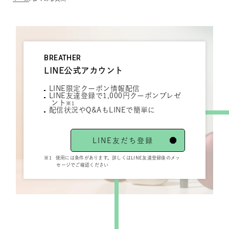
スコーラ×カ
フェイン、コ
コナッツ
×GABA、カ
BREATHER
モミール
LINE公式アカウント
×GABA、ロ
LINE限定クーポン情報配信
LINE友達登録で1,000円クーポンプレゼ
ーズ×GABA
ント
※1
配信状況やQ&AもLINEで簡単に
ston s（6種
LINE友だち登録
類）
※1
使用には条件があります。詳しくはLINE友達登録後のメッ
ミント×カフ
セージでご確認ください
ェイン、エナ
ジードリンク
×カフェイ
ン、ブルーベ