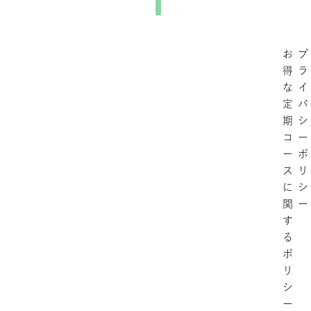
リー×カフェ
イン、ココナ
ッツ
お
プ
×GABA、カ
得
ラ
モミール
な
イ
定
バ
×GABA、レ
期
シ
モングラス
コ
ー
×GABA
ー
ポ
ス
リ
に
シ
関
ー
す
る
ポ
リ
シ
ー