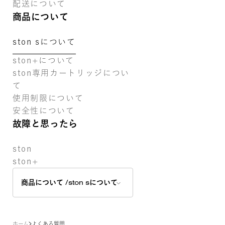
フレーバーの
配送について
種類は商品に
商品について
よって異な
ston sについて
り、以下を展
開しておりま
ston+について
す。
ston専用カートリッジについ
て
使用制限について
ston + （7種
安全性について
故障と思ったら
類）
ミント×カフ
ston
ェイン、エナ
ston+
ジードリンク
×カフェイ
商品について
/ston sについて
ン、ブルーベ
リー×カフェ
イン、シトラ
ホーム
よくある質問