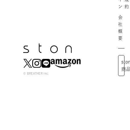
ン
約
会
社
概
要
st
商
© BREATHER inc.