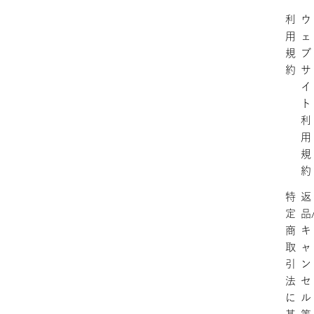
利
ウ
用
ェ
規
ブ
約
サ
イ
ト
利
用
規
約
特
返
定
品
商
キ
取
ャ
引
ン
法
セ
に
ル