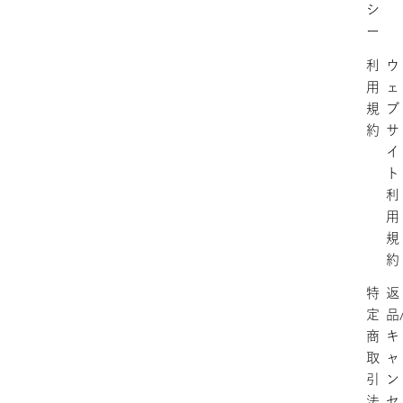
シ
ー
利
ウ
用
ェ
規
ブ
約
サ
イ
ト
利
用
規
約
特
返
定
品
商
キ
取
ャ
引
ン
法
セ