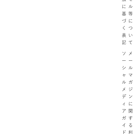
に
ル
基
等
づ
に
く
つ
表
い
記
て
ソ
メ
ー
ー
シ
ル
ャ
マ
ル
ガ
メ
ジ
デ
ン
ィ
に
ア
関
ガ
す
イ
る
ド
利