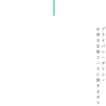
お
プ
得
ラ
な
イ
定
バ
期
シ
コ
ー
ー
ポ
ス
リ
に
シ
関
ー
す
る
ポ
リ