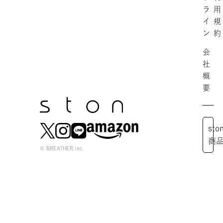
ラ
用
イ
規
ン
約
会
社
概
要
st
商
© BREATHER inc.